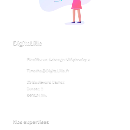
DigitaLille
}
Planifier un échange téléphonique

Timothe@DigitaLille.fr
38 Boulevard Carnot

Bureau 3
59000 Lille
Nos expertises